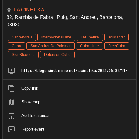
LA CINÈTIKA
32, Rambla de Fabra i Puig, Sant Andreu, Barcelona,
08030
SantAndreu
internacionalisme
LaCinètika
solidaritat
Cuba
SantAndreuDelPalomar
CubaLliure
FreeCuba
StopBloqueig
DefensemCuba
https://blogs.sindominio.net/lacinetika/2026/06/04/11-06-26-xerrada-col-loqui-cuba-sota-asetjament-amb-iramis-rosique/
Copy link
Show map
Add to calendar
Report event