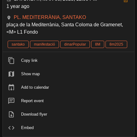
1 year ago
PL. MEDITERRÀNIA, SANTAKO
plaça de la Mediterrània, Santa Coloma de Gramenet,
<M> L1 Fondo
santako
manifestació
dinarPopular
8M
8m2025
Copy link
Show map
Add to calendar
Report event
Download flyer
Embed