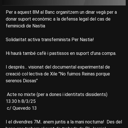
Per a aquest 8M al Banc organitzem un dinar vegà per a
donar suport econòmic a la defensa legal del cas de
feminicidi de Nastia
Solidaritat activa transfeminista Per Nastia!
Hi haurà també cafè i pastissos en suport d'una compa.
I després... visionat del documental experimental de
creació col·lectiva de Xile "No fuimos Reinas porque
serenos Diosas"
Acte no mixte (per a dones i identitats dissidents)
13.30 h 8/3/25
️ c/ Quevedo 13
I el divendres 7M.. anem juntis a la mani nocturna! Des del