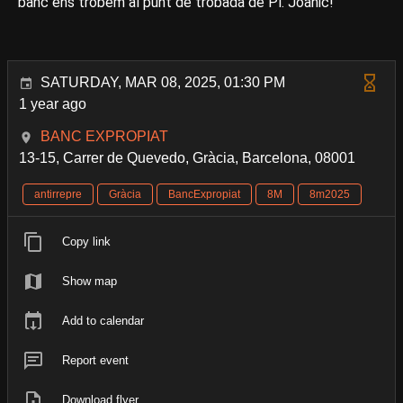
banc ens trobem al punt de trobada de Pl. Joanic!
SATURDAY, MAR 08, 2025, 01:30 PM
1 year ago
BANC EXPROPIAT
13-15, Carrer de Quevedo, Gràcia, Barcelona, 08001
antirrepre
Gràcia
BancExpropiat
8M
8m2025
Copy link
Show map
Add to calendar
Report event
Download flyer