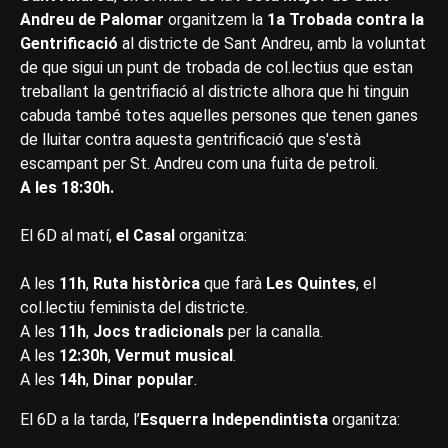
Andreu de Palomar
organitzem la
1a Trobada contra la
Gentrificació
al districte de Sant Andreu, amb la voluntat
de que sigui un punt de trobada de col.lectius que estan
treballant la gentrifiació al districte alhora que hi tinguin
cabuda també totes aquelles persones que tenen ganes
de lluitar contra aquesta gentrificació que s'està
escampant per St. Andreu com una fuita de petroli.
A les 18:30h.
El 6D al matí,
el Casal
organitza:
A les
11h
,
Ruta històrica
que farà
Les Quintes
, el
col.lectiu feminista del districte.
A les
11h
,
Jocs tradicionals
per la canalla.
A les
12:30h
,
Vermut musical
.
A les
14h
,
Dinar popular
.
El 6D a la tarda, l’
Esquerra Independintista
organitza: