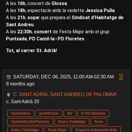
A les
16h
, concert de
Glossa
.
A les
18h
, espectacle amb la vedette
Jessica Pulla
.
A les
21h
,
sopa
r que prepara el
Sindicat d’Habitatge de
Sant Andreu
.
A les
22:30h
,
concert
de Festa Major amb el grup
Puntxada
,
PD Camil-la
i
PD Floretes
.
Tot, al carrer St. Adrià!
SATURDAY, DEC 06, 2025, 11:00 AM-02:30 AM
8 months ago
C. SANT ADRIÀ, SANT ANDREU DE PALOMAR
c. Sant Adrià 20
SantAndreu
gentrificació
fmr
El Noi Baliarda
SantAndreuDelPalomar
Dret a l'habitatge
Arran
lluita x l'habitatge
Festa Major
Esquerra Independentista