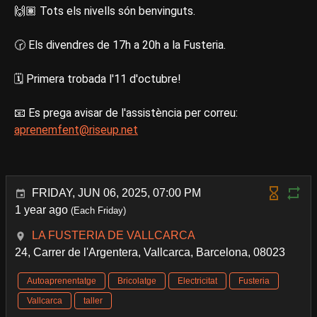
🙌🏽 Tots els nivells són benvinguts.
🕝 Els divendres de 17h a 20h a la Fusteria.
🗓 Primera trobada l'11 d'octubre!
📧 Es prega avisar de l'assistència per correu:
aprenemfent@riseup.net
FRIDAY, JUN 06, 2025, 07:00 PM
1 year ago
(Each Friday)
LA FUSTERIA DE VALLCARCA
24, Carrer de l'Argentera, Vallcarca, Barcelona, 08023
Autoaprenentatge
Bricolatge
Electricitat
Fusteria
Vallcarca
taller