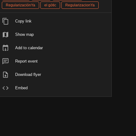
RegularizaciónYa
el gòtic
RegularizacionYa
Copy link
Show map
Add to calendar
Report event
Download flyer
Embed