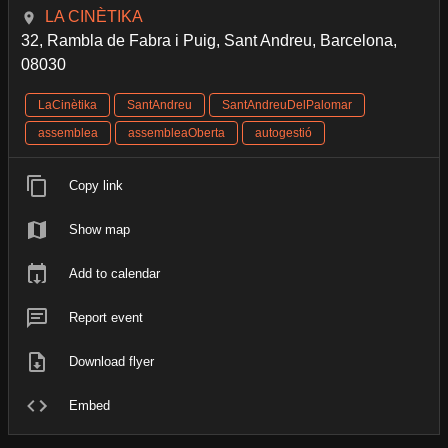
LA CINÈTIKA
32, Rambla de Fabra i Puig, Sant Andreu, Barcelona,
08030
LaCinètika
SantAndreu
SantAndreuDelPalomar
assemblea
assembleaOberta
autogestió
Copy link
Show map
Add to calendar
Report event
Download flyer
Embed