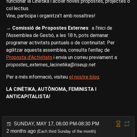
funcionar la Cinètika i acollir noves propostes, projectes o
col·lectius.
Vine, participa i organitza’t amb nosaltres!
→
Comissió de Propostes Externes
: a l’inici de
l’Assemblea de Gestió, a les 18 h, pots demanar
programar activitats puntuals o de continuitat. Per
agilitzar aquesta assemblea, consulta l’enllaç de
Proposta d’Activitats
i envia un correu previament a:
propostes_externes_lacinetika@riseup.net
Per a més informació, visiteu
el nostre blog
.
LA CINÈTIKA, AUTÒNOMA, FEMINISTA I
ANTICAPITALISTA!
SUNDAY, MAY 17, 06:00 PM-08:30 PM
2 months ago
(Each third Sunday of the month)