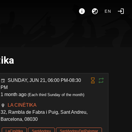
EN
tika
SUNDAY, JUN 21, 06:00 PM-08:30
PM
1 month ago
(Each third Sunday of the month)
LA CINÈTIKA
32, Rambla de Fabra i Puig, Sant Andreu,
Barcelona, 08030
LaCinètika
SantAndreu
SantAndreuDelPalomar