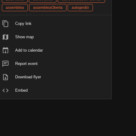
assemblea
assembleaOberta
autogestió
Copy link
Show map
Add to calendar
Report event
Download flyer
Embed