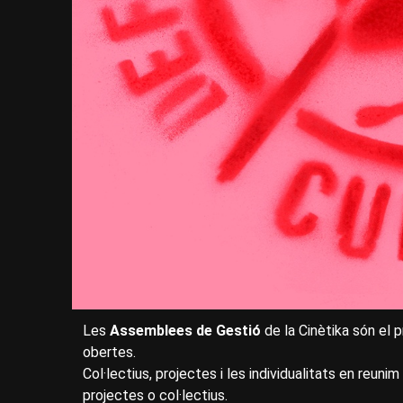
Les
Assemblees de Gestió
de la Cinètika són el p
obertes.
Col·lectius, projectes i les individualitats en reunim
projectes o col·lectius.