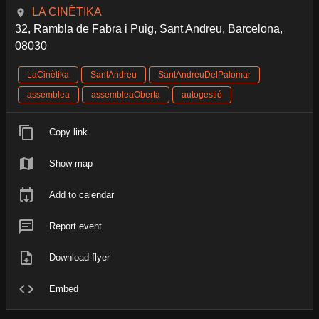
LA CINÈTIKA
32, Rambla de Fabra i Puig, Sant Andreu, Barcelona,
08030
LaCinètika
SantAndreu
SantAndreuDelPalomar
assemblea
assembleaOberta
autogestió
Copy link
Show map
Add to calendar
Report event
Download flyer
Embed