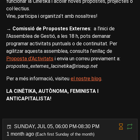
funcionar la Cinètika i acollir noves propostes, projectes o
col·lectius.
Vine, participa i organitza’t amb nosaltres!
→
Comissió de Propostes Externes
: a l’inici de
l’Assemblea de Gestió, a les 18 h, pots demanar
programar activitats puntuals o de continuitat. Per
agilitzar aquesta assemblea, consulta l’enllaç de
Proposta d’Activitats
i envia un correu previament a:
propostes_externes_lacinetika@riseup.net
Per a més informació, visiteu
el nostre blog
.
LA CINÈTIKA, AUTÒNOMA, FEMINISTA I
ANTICAPITALISTA!
SUNDAY, JUL 05, 06:00 PM-08:30 PM
1 month ago
(Each first Sunday of the month)