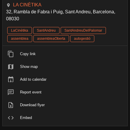
LA CINÈTIKA
32, Rambla de Fabra i Puig, Sant Andreu, Barcelona,
08030
LaCinètika
SantAndreu
SantAndreuDelPalomar
assemblea
assembleaOberta
autogestió
Copy link
Show map
Add to calendar
Report event
Download flyer
Embed