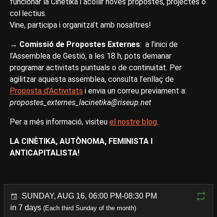
funcionar la Cinètika i acollir noves propostes, projectes o
col·lectius.
Vine, participa i organitza’t amb nosaltres!
→
Comissió de Propostes Externes
: a l’inici de
l’Assemblea de Gestió, a les 18 h, pots demanar
programar activitats puntuals o de continuitat. Per
agilitzar aquesta assemblea, consulta l’enllaç de
Proposta d’Activitats
i envia un correu previament a:
propostes_externes_lacinetika@riseup.net
Per a més informació, visiteu
el nostre blog
.
LA CINÈTIKA, AUTÒNOMA, FEMINISTA I
ANTICAPITALISTA!
SUNDAY, AUG 16, 06:00 PM-08:30 PM
in 7 days
(Each third Sunday of the month)