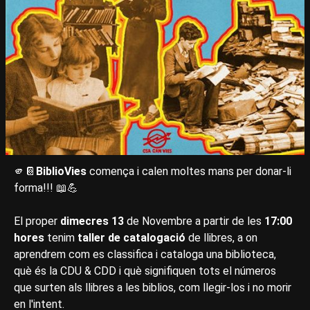
🫵📔
BiblioVies
comença i calen moltes mans per donar-li
forma!!! 📖💪
El proper
dimecres 13
de Novembre a partir de les
17:00
hores
tenim
taller de catalogació
de llibres, a on
aprendrem com es classifica i cataloga una biblioteca,
què és la CDU & CDD i què signifiquen tots el números
que surten als llibres a les biblios, com llegir-los i no morir
en l'intent.