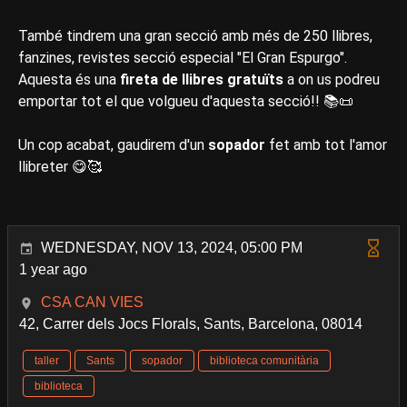
També tindrem una gran secció amb més de 250 llibres,
fanzines, revistes secció especial "El Gran Espurgo".
Aquesta és una
fireta de llibres gratuïts
a on us podreu
emportar tot el que volgueu d'aquesta secció!! 📚📜
Un cop acabat, gaudirem d'un
sopador
fet amb tot l'amor
llibreter 😋🥰
WEDNESDAY, NOV 13, 2024, 05:00 PM
1 year ago
CSA CAN VIES
42, Carrer dels Jocs Florals, Sants, Barcelona, 08014
taller
Sants
sopador
biblioteca comunitària
biblioteca