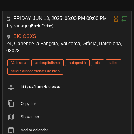
FRIDAY, JUN 13, 2025, 06:00 PM-09:00 PM
1 year ago
(Each Friday)
BICIOSXS
24, Carrer de la Farigola, Vallcarca, Gràcia, Barcelona,
08023
Vallcarca
anticapitalisme
autogestió
bici
taller
tallers autogestionats de bicis
https://t.me/biciosxs
Copy link
Show map
Add to calendar