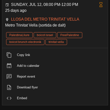
SUNDAY, JUL 12, 08:00 PM-12:00 PM
25 days ago
LLOSA DEL METRO TRINITAT VELLA
Metro Trinitat Vella (sortida de dalt)
PalestinaLliure
boicot israel
FreePalestine
boicot brunch electronik
trinitat vella
Copy link
Add to calendar
Report event
Download flyer
Embed