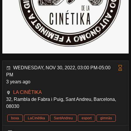
WEDNESDAY, NOV 30, 2022, 03:00 PM-05:00
PM
3 years ago
LA CINÈTIKA
32, Rambla de Fabra i Puig, Sant Andreu, Barcelona,
08030
boxa
LaCinètika
SantAndreu
esport
gimnàs