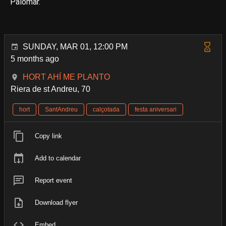
Palomar.
SUNDAY, MAR 01, 12:00 PM
5 months ago
HORT AHÍ ME PLANTO
Riera de st Andreu, 70
hort
SantAndreu
calçotada
festa aniversari
Copy link
Add to calendar
Report event
Download flyer
Embed