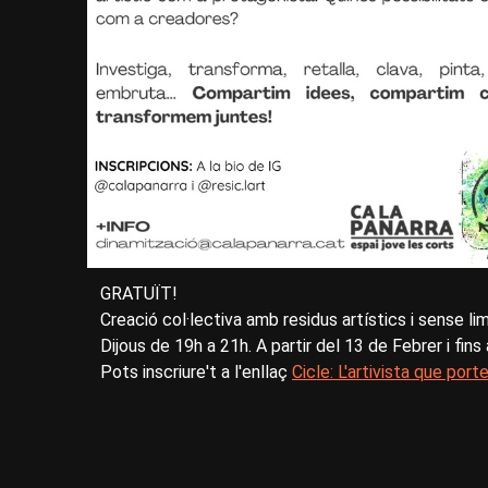
GRATUÏT!
Creació col·lectiva amb residus artístics i sense li
Dijous de 19h a 21h. A partir del 13 de Febrer i fins
Pots inscriure't a l'enllaç
Cicle: L'artivista que port