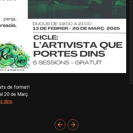
mits de format!
 al 20 de Març.
es dins
.