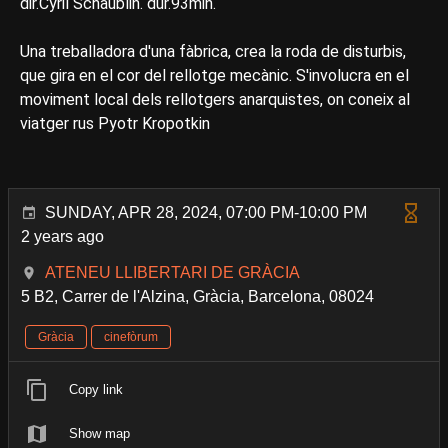
dir.Cyril Schäublin. dur.93min.
Una treballadora d'una fàbrica, crea la roda de disturbis,
que gira en el cor del rellotge mecànic. S'involucra en el
moviment local dels rellotgers anarquistes, on coneix al
viatger rus Pyotr Kropotkin
SUNDAY, APR 28, 2024, 07:00 PM-10:00 PM
2 years ago
ATENEU LLIBERTARI DE GRÀCIA
5 B2, Carrer de l'Alzina, Gràcia, Barcelona, 08024
Gràcia
cinefòrum
Copy link
Show map