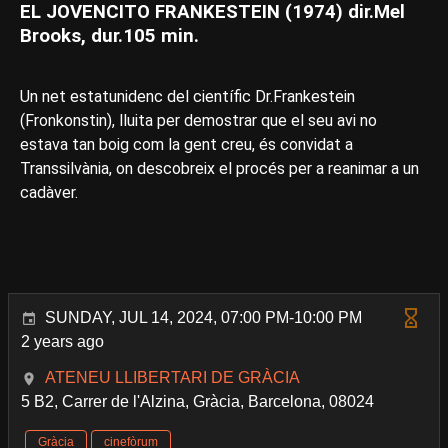
EL JOVENCITO FRANKESTEIN (1974) dir.Mel
Brooks, dur.105 min.
Un net estatunidenc del científic Dr.Frankestein
(Fronkonstin), lluita per demostrar que el seu avi no
estava tan boig com la gent creu, és convidat a
Transsilvània, on descobreix el procés per a reanimar a un
cadàver.
SUNDAY, JUL 14, 2024, 07:00 PM-10:00 PM
2 years ago
ATENEU LLIBERTARI DE GRÀCIA
5 B2, Carrer de l'Alzina, Gràcia, Barcelona, 08024
Gràcia
cinefòrum