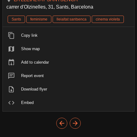
carrer d'Olzinelles, 31, Sants, Barcelona
Sants
feminisme
lleialtat santsenca
cinema violeta
Copy link
Show map
Add to calendar
Report event
Download flyer
Embed