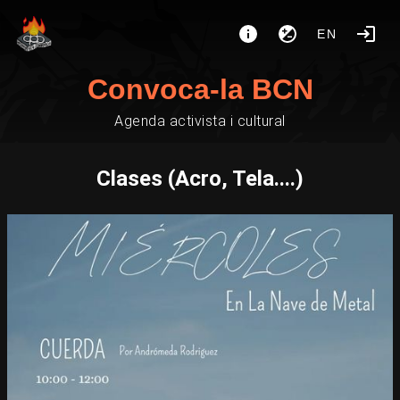
EN
Convoca-la BCN
Agenda activista i cultural
Clases (Acro, Tela....)