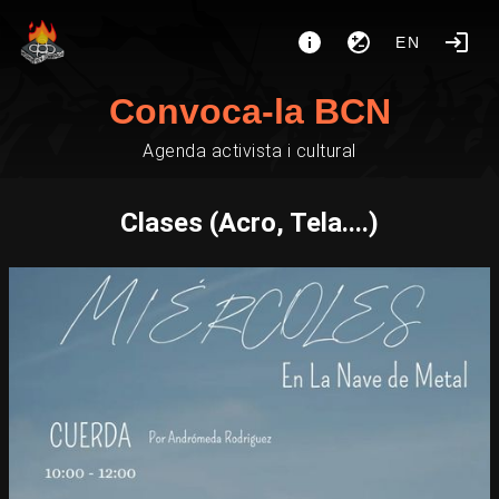
EN
Convoca-la BCN
Agenda activista i cultural
Clases (Acro, Tela....)