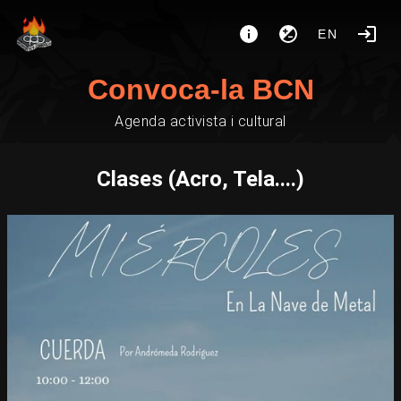
EN
Convoca-la BCN
Agenda activista i cultural
Clases (Acro, Tela....)