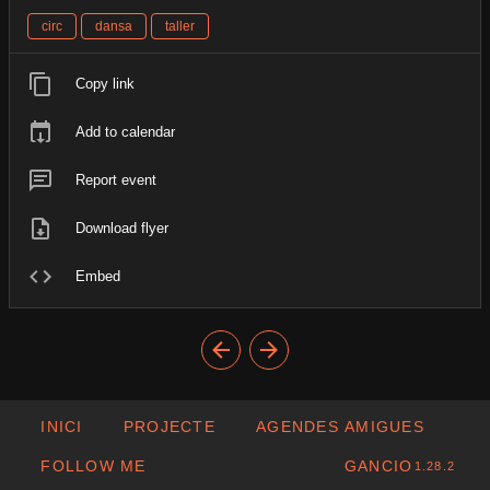
circ
dansa
taller
Copy link
Add to calendar
Report event
Download flyer
Embed
INICI
PROJECTE
AGENDES AMIGUES
FOLLOW ME
GANCIO
1.28.2