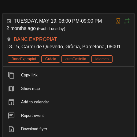
TUESDAY, MAY 19, 08:00 PM-09:00 PM
2 months ago
(Each Tuesday)
BANC EXPROPIAT
13-15, Carrer de Quevedo, Gràcia, Barcelona, 08001
BancExpropiat
Gràcia
cursCastellà
idiomes
Copy link
Show map
Add to calendar
Report event
Download flyer