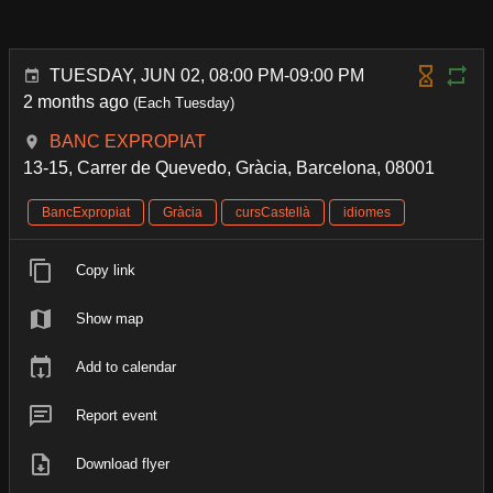
TUESDAY, JUN 02, 08:00 PM-09:00 PM
2 months ago
(Each Tuesday)
BANC EXPROPIAT
13-15, Carrer de Quevedo, Gràcia, Barcelona, 08001
BancExpropiat
Gràcia
cursCastellà
idiomes
Copy link
Show map
Add to calendar
Report event
Download flyer