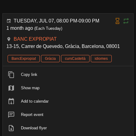
TUESDAY, JUL 07, 08:00 PM-09:00 PM
1 month ago
(Each Tuesday)
BANC EXPROPIAT
13-15, Carrer de Quevedo, Gràcia, Barcelona, 08001
BancExpropiat
Gràcia
cursCastellà
idiomes
Copy link
Show map
Add to calendar
Report event
Download flyer