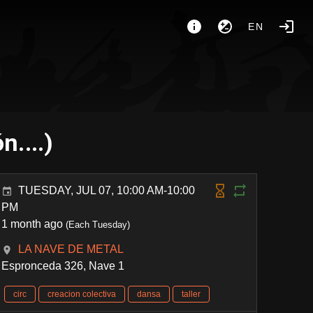
EN
n....)
TUESDAY, JUL 07, 10:00 AM-10:00
PM
1 month ago
(Each Tuesday)
LA NAVE DE METAL
Espronceda 326, Nave 1
circ
creacion colectiva
dansa
taller