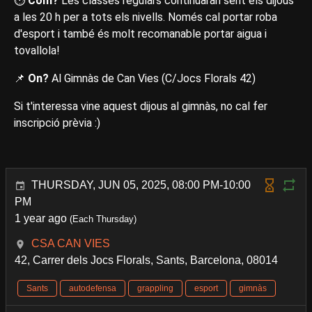
⏱️
Com?
Les classes regulars continuaran sent els dijous
a les 20 h per a tots els nivells. Només cal portar roba
d'esport i també és molt recomanable portar aigua i
tovallola!
📌
On?
Al Gimnàs de Can Vies (C/Jocs Florals 42)
Si t'interessa vine aquest dijous al gimnàs, no cal fer
inscripció prèvia :)
THURSDAY, JUN 05, 2025, 08:00 PM-10:00
PM
1 year ago
(Each Thursday)
CSA CAN VIES
42, Carrer dels Jocs Florals, Sants, Barcelona, 08014
Sants
autodefensa
grappling
esport
gimnàs