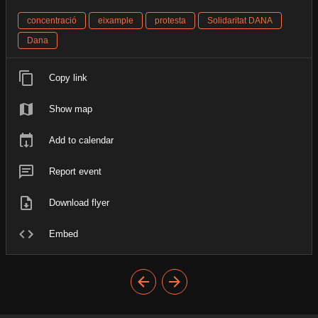
concentració
eixample
protesta
Solidaritat DANA
Dana
Copy link
Show map
Add to calendar
Report event
Download flyer
Embed