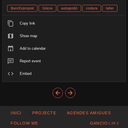
BancExpropiat
Gràcia
autogestió
costura
taller
Copy link
Show map
Add to calendar
Report event
Embed
INICI
PROJECTE
AGENDES AMIGUES
FOLLOW ME
GANCIO
1.28.2