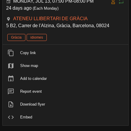
MONDAY, JUL 13, 07:00 PM-08:00 PM
24 days ago
(Each Monday)
ATENEU LLIBERTARI DE GRÀCIA
5 B2, Carrer de l'Alzina, Gràcia, Barcelona, 08024
Gràcia
idiomes
Copy link
Show map
Add to calendar
Report event
Download flyer
Embed