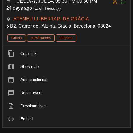
TUESDAY, JUL 14, 08:30 PM-09:30 PM
24 days ago
(Each Tuesday)
ATENEU LLIBERTARI DE GRÀCIA
5 B2, Carrer de l'Alzina, Gràcia, Barcelona, 08024
Gràcia
cursFrancès
idiomes
Copy link
Show map
Add to calendar
Report event
Download flyer
Embed