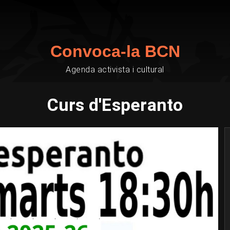
Convoca-la BCN
Agenda activista i cultural
Curs d'Esperanto