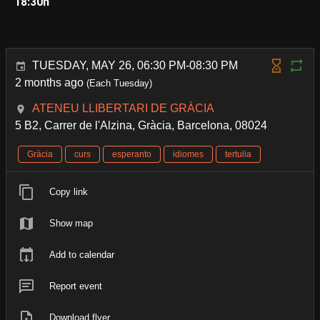
18:30h
TUESDAY, MAY 26, 06:30 PM-08:30 PM
2 months ago
(Each Tuesday)
ATENEU LLIBERTARI DE GRÀCIA
5 B2, Carrer de l'Alzina, Gràcia, Barcelona, 08024
Gràcia
curs
esperanto
idiomes
tertulia
Copy link
Show map
Add to calendar
Report event
Download flyer