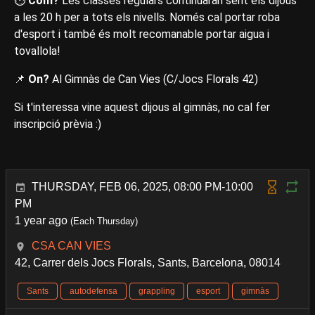
⏱️
Com?
Les classes regulars continuaran sent els dijous
a les 20 h per a tots els nivells. Només cal portar roba
d'esport i també és molt recomanable portar aigua i
tovallola!
📌
On?
Al Gimnàs de Can Vies (C/Jocs Florals 42)
Si t'interessa vine aquest dijous al gimnàs, no cal fer
inscripció prèvia :)
THURSDAY, FEB 06, 2025, 08:00 PM-10:00
PM
1 year ago
(Each Thursday)
CSA CAN VIES
42, Carrer dels Jocs Florals, Sants, Barcelona, 08014
Sants
autodefensa
grappling
esport
gimnàs