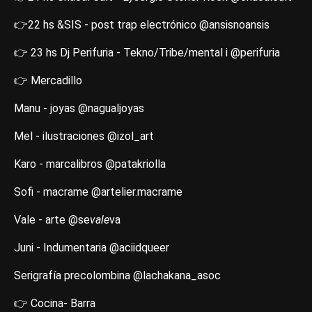
👉22 hs &SIS - post trap electrónico @ansisnoansis
👉 23 hs Dj Perifuria - Tekno/Tribe/mental i @perifuria
👉 Mercadillo
Manu - joyas @nagualjoyas
Mel - ilustraciones @izol_art
Karo - marcalibros @patakriolla
Sofi - macrame @artelier.macrame
Vale - arte @se
vale
va
Juni - Indumentaria @aciidqueer
Serigrafía precolombina @lachakana_asoc
👉 Cocina- Barra