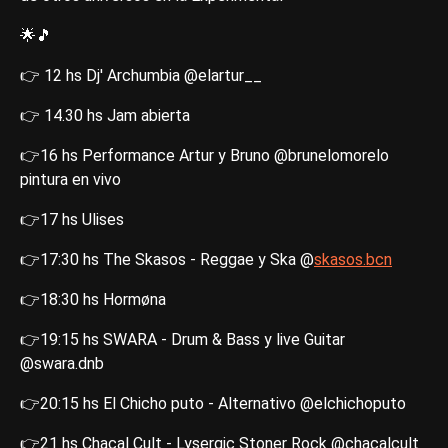
🌟🎵
👉 12 hs Dj' Archumbia @elartur__
👉 14.30 hs Jam abierta
👉16 hs Performance Artur y Bruno @brunelomorelo
pintura en vivo
👉17 hs Ulises
👉17:30 hs The Skasos - Reggae y Ska @
skasos.bcn
👉18:30 hs Hormøna
👉19:15 hs SWARA - Drum & Bass y live Guitar
@swara.dnb
👉20:15 hs El Chicho puto - Alternativo @elchichoputo
👉21 hs Chacal Cult - Lysergic Stoner Rock @chacalcult