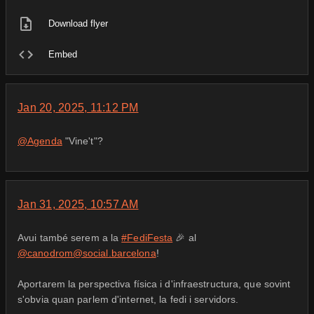
Download flyer
Embed
Jan 20, 2025, 11:12 PM
@
Agenda
"Vine't"?
Jan 31, 2025, 10:57 AM
Avui també serem a la
#FediFesta
🎉 al
@canodrom@social.barcelona
!
Aportarem la perspectiva física i d'infraestructura, que sovint
s'obvia quan parlem d'internet, la fedi i servidors.