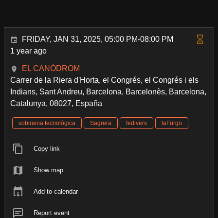
FRIDAY, JAN 31, 2025, 05:00 PM-08:00 PM
1 year ago
EL CANÒDROM
Carrer de la Riera d'Horta, el Congrés, el Congrés i els
Indians, Sant Andreu, Barcelona, Barcelonès, Barcelona,
Catalunya, 08027, España
sobirania tecnològica
Sagrera
fedivers
laFurgo
Copy link
Show map
Add to calendar
Report event