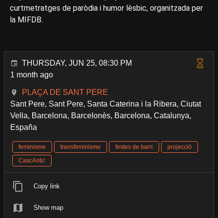
curtmetratges de paròdia i humor lèsbic, organitzada per
la MIFDB.
THURSDAY, JUN 25, 08:30 PM
1 month ago
PLAÇA DE SANT PERE
Sant Pere, Sant Pere, Santa Caterina i la Ribera, Ciutat
Vella, Barcelona, Barcelonès, Barcelona, Catalunya,
España
feminisme
transfeminisme
festes de barri
projecció
CascAntic
Copy link
Show map