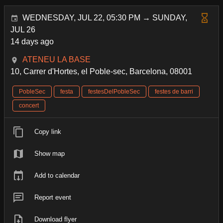
WEDNESDAY, JUL 22, 05:30 PM → SUNDAY,
JUL 26
14 days ago
ATENEU LA BASE
10, Carrer d'Hortes, el Poble-sec, Barcelona, 08001
PobleSec
festa
festesDelPobleSec
festes de barri
concert
Copy link
Show map
Add to calendar
Report event
Download flyer