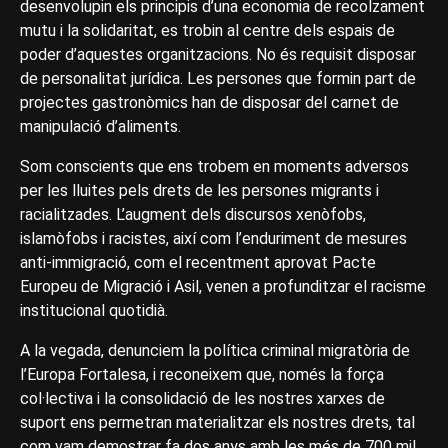
desenvolupin els principis d’una economia de recolzament
mutu i la solidaritat, es trobin al centre dels espais de
poder d’aquestes organitzacions. No és requisit disposar
de personalitat jurídica. Les persones que formin part de
projectes gastronòmics han de disposar del carnet de
manipulació d’aliments.
Som conscients que ens trobem en moments adversos
per les lluites pels drets de les persones migrants i
racialitzades. L’augment dels discursos xenòfobs,
islamòfobs i racistes, així com l’enduriment de mesures
anti-immigració, com el recentment aprovat Pacte
Europeu de Migració i Asil, venen a profunditzar el racisme
institucional quotidià.
A la vegada, denunciem la política criminal migratòria de
l’Europa Fortalesa, i reconeixem que, només la força
col·lectiva i la consolidació de les nostres xarxes de
suport ens permetran materialitzar els nostres drets, tal
com vam demostrar fa dos anys amb les més de 700 mil