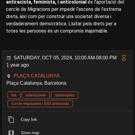
antiracista, feminista, i anticolonial
és l’aportació del
cercle de Migracions per impedir l’ascens de l’extrema
dreta, així com per construir una societat diversa i
verdaderament democràtica. Lluitar pels drets per a
totes les persones és un compromís inajornable.
SATURDAY, OCT 05, 2024, 10:00 AM-08:00 PM
1 year ago
PLAÇA CATALUNYA
Plaça Catalunya, Barcelona
fira
antirracisme
autoempleo
Cercle migracions i ESS antiracista
Copy link
Show map