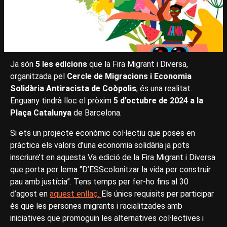
Ja són
5 les edicions
que la Fira Migrant i Diversa,
organitzada pel
Cercle de Migracions i Economia
Solidària Antiracista de Coòpolis
, és una realitat.
Enguany tindrà lloc el pròxim
5 d’octubre de 2024 a la
Plaça Catalunya
de Barcelona.
Si ets un projecte econòmic col·lectiu que poses en
pràctica els valors d’una economia solidària ja pots
inscriure’t en aquesta Va edició de la Fira Migrant i Diversa
que porta per lema “D’ESScolonitzar la vida per construir
pau amb justícia”. Tens temps per fer-ho fins al 30
d’agost en
aquest enllaç.
Els únics requisits per participar
és que les persones migrants i racialitzades amb
iniciatives que promoguin les alternatives col·lectives i