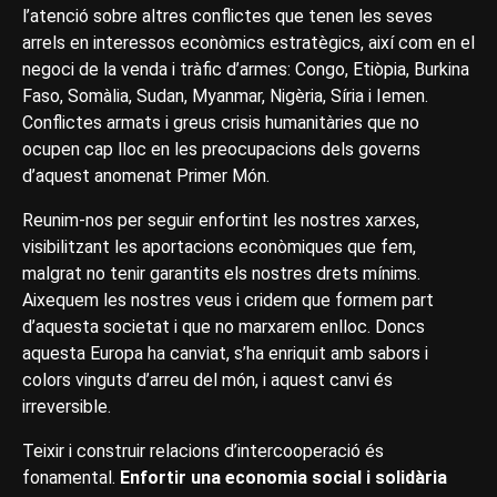
l’atenció sobre altres conflictes que tenen les seves
arrels en interessos econòmics estratègics, així com en el
negoci de la venda i tràfic d’armes: Congo, Etiòpia, Burkina
Faso, Somàlia, Sudan, Myanmar, Nigèria, Síria i Iemen.
Conflictes armats i greus crisis humanitàries que no
ocupen cap lloc en les preocupacions dels governs
d’aquest anomenat Primer Món.
Reunim-nos per seguir enfortint les nostres xarxes,
visibilitzant les aportacions econòmiques que fem,
malgrat no tenir garantits els nostres drets mínims.
Aixequem les nostres veus i cridem que formem part
d’aquesta societat i que no marxarem enlloc. Doncs
aquesta Europa ha canviat, s’ha enriquit amb sabors i
colors vinguts d’arreu del món, i aquest canvi és
irreversible.
Teixir i construir relacions d’intercooperació és
fonamental.
Enfortir una economia social i solidària