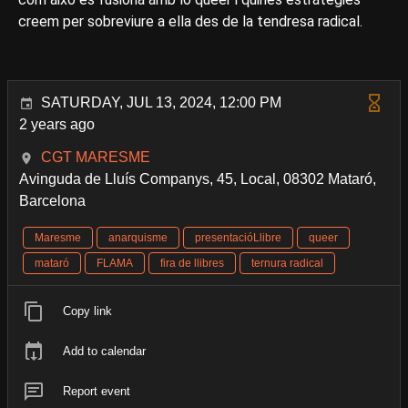
creem per sobreviure a ella des de la tendresa radical.
SATURDAY, JUL 13, 2024, 12:00 PM
2 years ago
CGT MARESME
Avinguda de Lluís Companys, 45, Local, 08302 Mataró,
Barcelona
Maresme
anarquisme
presentacióLlibre
queer
mataró
FLAMA
fira de llibres
ternura radical
Copy link
Add to calendar
Report event