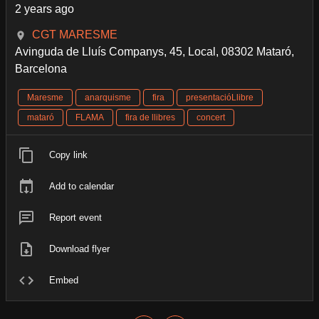
2 years ago
CGT MARESME
Avinguda de Lluís Companys, 45, Local, 08302 Mataró,
Barcelona
Maresme
anarquisme
fira
presentacióLlibre
mataró
FLAMA
fira de llibres
concert
Copy link
Add to calendar
Report event
Download flyer
Embed