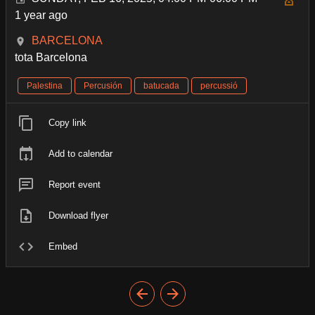
1 year ago
BARCELONA
tota Barcelona
Palestina
Percusión
batucada
percussió
Copy link
Add to calendar
Report event
Download flyer
Embed