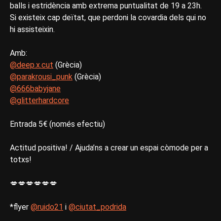
balls i estridència amb extrema puntualitat de 19 a 23h.
Si existeix cap deïtat, que perdoni la covardia dels qui no
hi assisteixin.
Amb:
@deep.x.cut
(Grècia)
@parakrousi_punk
(Grècia)
@666babyjane
@glitterhardcore
Entrada 5€ (només efectiu)
Actitud positiva! / Ajuda’ns a crear un espai còmode per a
totxs!
💋💋💋💋💋💋
*flyer
@ruido21
i
@ciutat_podrida