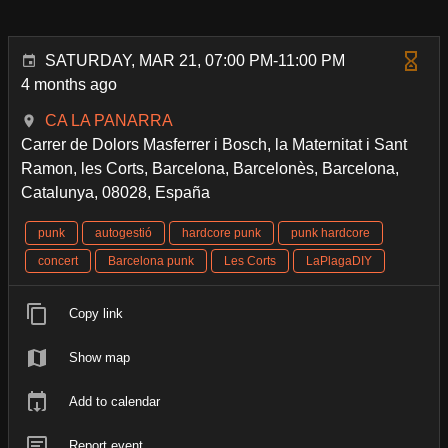
SATURDAY, MAR 21, 07:00 PM-11:00 PM
4 months ago
CA LA PANARRA
Carrer de Dolors Masferrer i Bosch, la Maternitat i Sant
Ramon, les Corts, Barcelona, Barcelonès, Barcelona,
Catalunya, 08028, España
punk
autogestió
hardcore punk
punk hardcore
concert
Barcelona punk
Les Corts
LaPlagaDIY
Copy link
Show map
Add to calendar
Report event