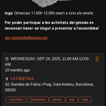
Ioga
: Dimecres 11:00h-12:00h obert a tots els nivells.
Per poder participar a les activitats del gimnàs es
necessari haver-se vingut a presentar a l’assemblea!
gim-lacinetika@riseup.net
WEDNESDAY, SEP 24, 2025, 11:00 AM-12:00
AM
10 months ago
LA CINÈTIKA
32, Rambla de Fabra i Puig, Sant Andreu, Barcelona,
08030
LaCinètika
SantAndreu
gimnàs
ioga
yoga