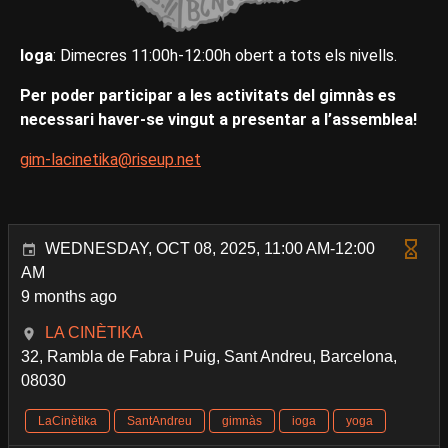
Ioga
: Dimecres 11:00h-12:00h obert a tots els nivells.
Per poder participar a les activitats del gimnàs es
necessari haver-se vingut a presentar a l’assemblea!
gim-lacinetika@riseup.net
WEDNESDAY, OCT 08, 2025, 11:00 AM-12:00
AM
9 months ago
LA CINÈTIKA
32, Rambla de Fabra i Puig, Sant Andreu, Barcelona,
08030
LaCinètika
SantAndreu
gimnàs
ioga
yoga