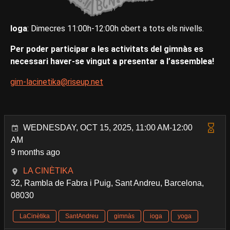
Ioga
: Dimecres 11:00h-12:00h obert a tots els nivells.
Per poder participar a les activitats del gimnàs es
necessari haver-se vingut a presentar a l’assemblea!
gim-lacinetika@riseup.net
WEDNESDAY, OCT 15, 2025, 11:00 AM-12:00
AM
9 months ago
LA CINÈTIKA
32, Rambla de Fabra i Puig, Sant Andreu, Barcelona,
08030
LaCinètika
SantAndreu
gimnàs
ioga
yoga