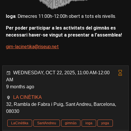
Ioga
: Dimecres 11:00h-12:00h obert a tots els nivells.
Per poder participar a les activitats del gimnàs es
necessari haver-se vingut a presentar a l’assemblea!
gim-lacinetika@riseup.net
WEDNESDAY, OCT 22, 2025, 11:00 AM-12:00
AM
9 months ago
LA CINÈTIKA
32, Rambla de Fabra i Puig, Sant Andreu, Barcelona,
08030
LaCinètika
SantAndreu
gimnàs
ioga
yoga