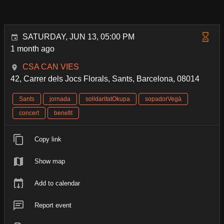
SATURDAY, JUN 13, 05:00 PM
1 month ago
CSA CAN VIES
42, Carrer dels Jocs Florals, Sants, Barcelona, 08014
Sants
jornada
solidaritatOkupa
sopadorVegà
concert
benefit
Copy link
Show map
Add to calendar
Report event