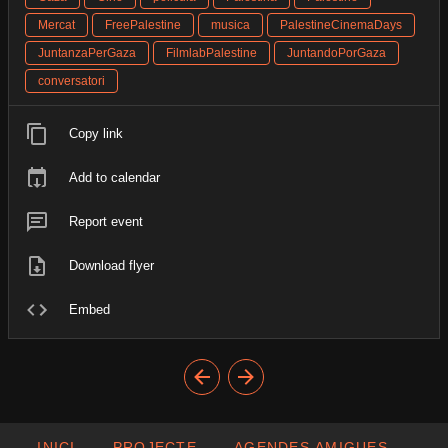
Mercat
FreePalestine
musica
PalestineCinemaDays
JuntanzaPerGaza
FilmlabPalestine
JuntandoPorGaza
conversatori
Copy link
Add to calendar
Report event
Download flyer
Embed
INICI
PROJECTE
AGENDES AMIGUES